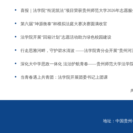
喜报｜法学院“衔泥筑法”项目荣获贵州师范大学2026年志愿
第六届“坤源衡泰”杯模拟法庭大赛决赛圆满收官
法学院开展“回箱计划”志愿活动助力绿色校园建设
行走思雅河畔，守护碧水清波 ——法学院青分会开展“贵州河
深化大中学思政一体化 法治护航青春——贵州师范大学法学
当青春遇上共青团：法学院开展团委书记上团课
共
地址：中国贵州省